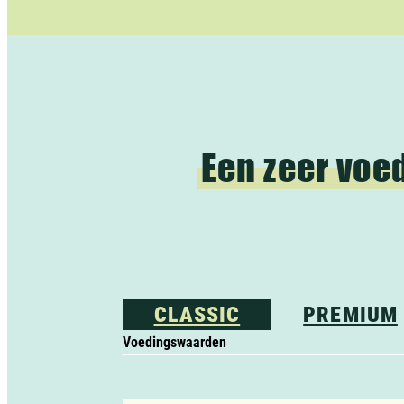
Een zeer voe
CLASSIC
PREMIUM
Voedingswaarden