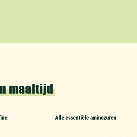
m maaltijd
ïne
Alle essentiële aminozuren