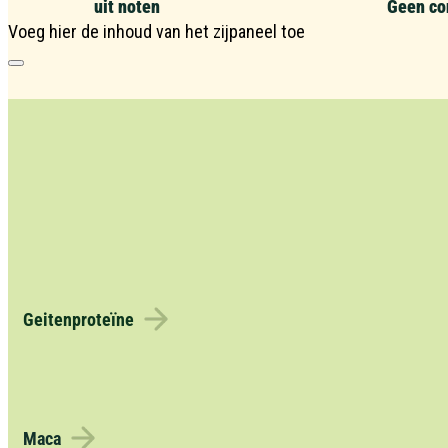
uit noten
Geen co
Voeg hier de inhoud van het zijpaneel toe
Geitenproteïne
Maca