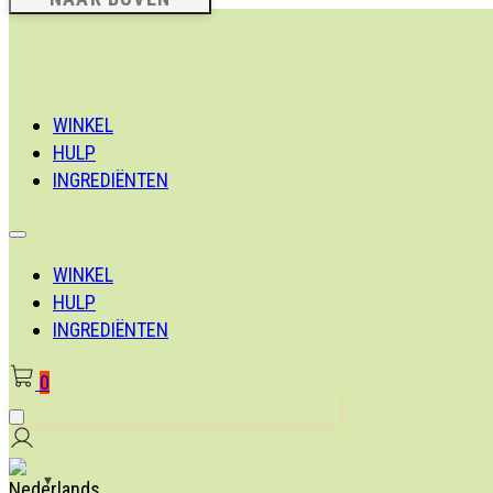
WINKEL
HULP
INGREDIËNTEN
WINKEL
HULP
INGREDIËNTEN
0
▾